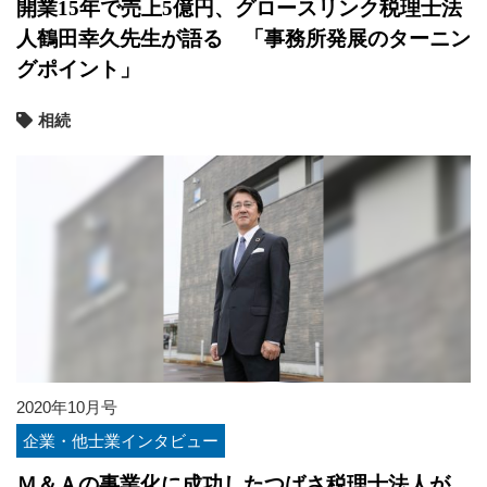
開業15年で売上5億円、グロースリンク税理士法
人鶴田幸久先生が語る 「事務所発展のターニン
グポイント」
相続
2020年10月号
企業・他士業インタビュー
Ｍ＆Ａの事業化に成功したつばさ税理士法人が