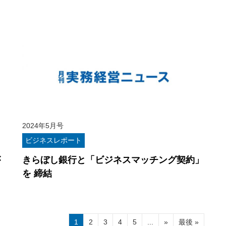
2024年5月号
ビジネスレポート
が
きらぼし銀行と「ビジネスマッチング契約」
を 締結
1
2
3
4
5
...
»
最後 »