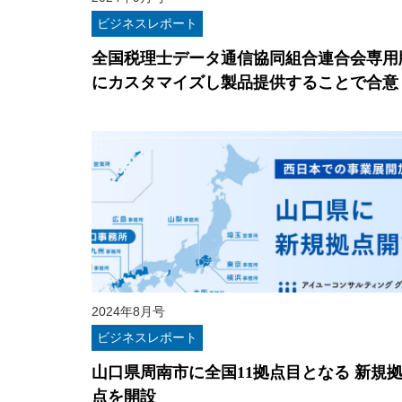
ビジネスレポート
全国税理士データ通信協同組合連合会専用
にカスタマイズし製品提供することで合意
2024年8月号
ビジネスレポート
山口県周南市に全国11拠点目となる 新規
点を開設