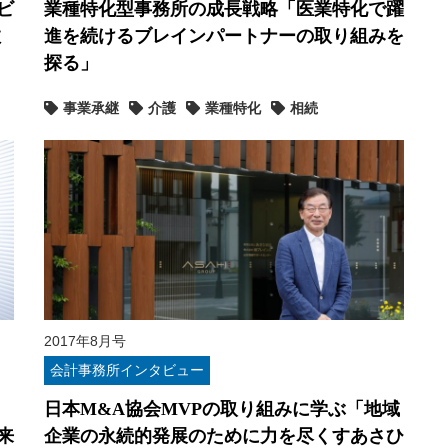
ビ
業種特化型事務所の成長戦略「医業特化で躍
数
進を続けるブレインパートナーの取り組みを
探る」
事業承継
介護
業種特化
相続
2017年8月号
会計事務所インタビュー
日本M&A協会MVPの取り組みに学ぶ「地域
来
企業の永続的発展のために力を尽くすあさひ