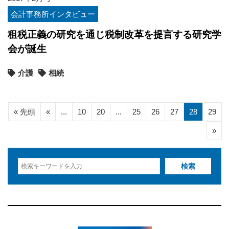
会計事務所インタビュー
租税正義の研究を通じ税制改革を提言する研究学
会が誕生
介護
相続
« 先頭
«
...
10
20
...
25
26
27
28
29
»