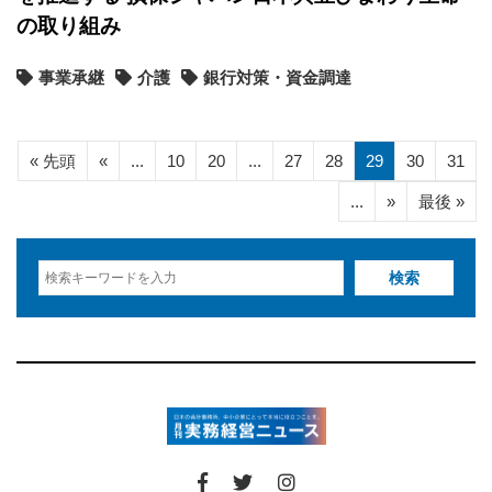
の取り組み
事業承継
介護
銀行対策・資金調達
« 先頭
«
...
10
20
...
27
28
29
30
31
...
»
最後 »