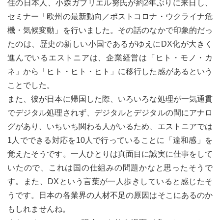
住の日本人、小森ガブリエル努氏が約2年ぶりに来日し、
セミナー「欧州の最新動向／ポストコロナ・ウクライナ危
機・気候変動」を行いました。その話のなかで印象的だっ
たのは、歴史の新しい小国であるがゆえにDX化が大きく
進んでいるエストニアは、企業経営は「ヒト・モノ・カ
ネ」から「ヒト・ヒト・ヒト」に移行した感があるという
ことでした。
また、彼が日本に帰国した際、いろいろな処理が一気通貫
でデジタル処理されず、デジタルとデジタルの間にアナロ
グがあり、いちいち関わる人がいるため、エストニアでは
1人でできる対応を10人で行っていることに「違和感」を
覚えたそうです。一人ひとりは真面目に誠実に仕事をして
いたので、これは国の仕組みの問題かなと思ったそうで
す。また、DXという言葉が一人歩きしていると感じたそ
うです。日本の各業界の人材不足の原因はそこにあるのか
もしれませんね。