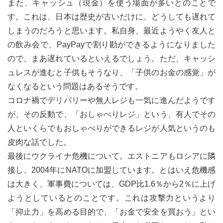
また、キャッシュ（現金）を使う場面が多いとのことで
す。これは、日本は歴史が古いだけに、どうしても遅れて
しまうのだろうと思います。私自身、最近ようやく友人と
の飲み会で、PayPayで割り勘ができるようになりました
ので、まあ遅れているといえるでしょう。ただ、キャッシ
ュレスが進むと子供もそうなり、「子供のお金の感覚」が
なくなるという問題はあるそうです。
コロナ禍でデリバリーや無人レジも一気に進んだようです
が、その反動で、「おしゃべりレジ」という、有人でその
人といくらでもおしゃべりができるレジが人気というのも
皮肉な話でした。
最後にウクライナ危機について。エストニアもロシアに隣
接し、2004年にNATOに加盟しています。とはいえ危機感
は大きく、軍事費については、GDP比1.6％から2％に上げ
ようとしているとのことです。これは攻撃力というより
「抑止力」を高める目的で、「お金で安全を買おう」とい