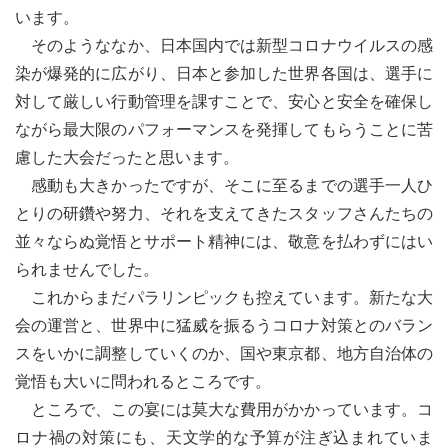
います。
そのようななか、日本国内では新型コロナウイルスの感
染が爆発的に広がり、日本と参加した世界各国は、選手に
対して厳しい行動管理を課すことで、安心と安全を確保し
ながら最大限のパフォーマンスを発揮してもらうことに苦
慮した大会だったと思います。
感動も大きかったですが、そこに至るまでの選手一人ひ
とりの研鑽や努力、それを支えてきたスタッフさんたちの
並々ならぬ覚悟とサポート精神には、敬意を払わずにはい
られませんでした。
これからまだパラリンピックも控えています。新たな大
会の運営と、世界中に猛威を振るうコロナ対策とのバラン
スをいかに調整していくのか、国や東京都、地方自治体の
覚悟も大いに問われるところです。
ところで、この宴には莫大な費用がかかっています。コ
ロナ禍の対策にも、天文学的な予算が注ぎ込まれていま