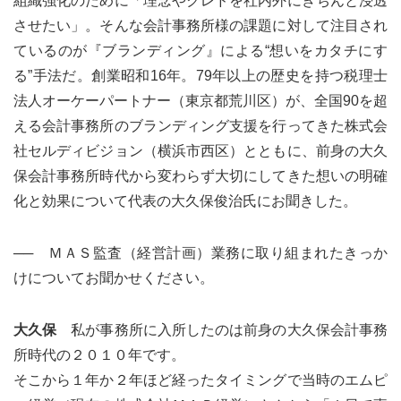
組織強化のために「理念やクレドを社内外にきちんと浸透
させたい」。そんな会計事務所様の課題に対して注目され
ているのが『ブランディング』による“想いをカタチにす
る”手法だ。創業昭和16年。79年以上の歴史を持つ税理士
法人オーケーパートナー（東京都荒川区）が、全国90を超
える会計事務所のブランディング支援を行ってきた株式会
社セルディビジョン（横浜市西区）とともに、前身の大久
保会計事務所時代から変わらず大切にしてきた想いの明確
化と効果について代表の大久保俊治氏にお聞きした。
── ＭＡＳ監査（経営計画）業務に取り組まれたきっか
けについてお聞かせください。
大久保
私が事務所に入所したのは前身の大久保会計事務
所時代の２０１０年です。
そこから１年か２年ほど経ったタイミングで当時のエムピ