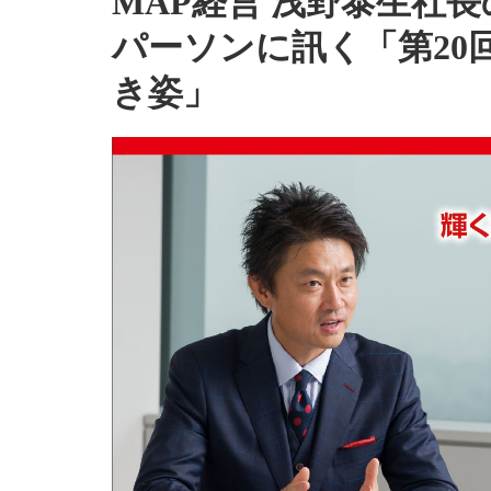
MAP経営 浅野泰生社
パーソンに訊く「第20
き姿」