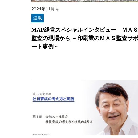
2024年11月号
連載
MAP経営スペシャルインタビュー ＭＡ
監査の現場から ～印刷業のＭＡＳ監査サ
ート事例～