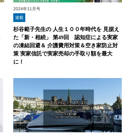
2024年11月号
連載
Ｓ
杉谷範子先生の 人生１００年時代を 見据え
ポ
た「新・相続」 第49回 認知症による実家
の凍結回避＆ 介護費用対策＆空き家防止対
策 実家信託で実家売却の手取り額を最大
に！