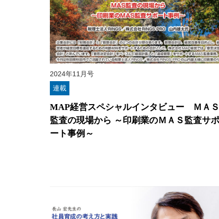
2024年11月号
連載
MAP経営スペシャルインタビュー ＭＡ
監査の現場から ～印刷業のＭＡＳ監査サ
ート事例～