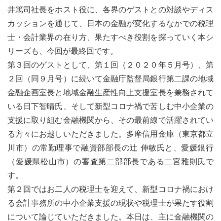
井篤司社長をホスト役に、各界のゲストとの対談やディス
カッションを通じて、日本の金融が変化するなかでの税理
士・会計業界の在り方、果たすべき役割を探っていく本シ
リーズも、今回が最終回です。
第３回のゲストとして、第１回（２０２０年５月号）、第
２回（同９月号）に続いて金融庁監督局銀行第二課の地域
金融企画室長と地域金融生産性向上支援室長を兼務されて
いる日下智晴氏、そして新型コロナ禍で苦しむ中小企業の
支援に取り組む金融機関から、その最前線で活躍されてい
る方々にお越しいただきました。多摩信用金庫（東京都立
川市）の常勤理事で融資部部長の辻 伸敏氏と、愛媛銀行
（愛媛県松山市）の審査第二部部長である二宮雅則氏で
す。
第２回ではお二人の税理士を迎えて、新型コロナ禍におけ
る会計事務所の中小企業支援の現状や税理士が果たす役割
について論じていただきました。本日は、主に金融機関の