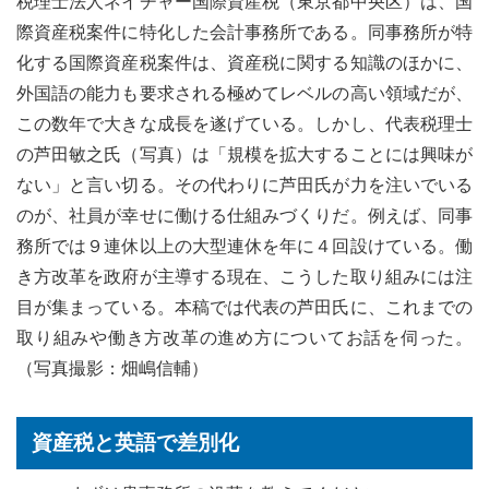
税理士法人ネイチャー国際資産税（東京都中央区）は、国
際資産税案件に特化した会計事務所である。同事務所が特
化する国際資産税案件は、資産税に関する知識のほかに、
外国語の能力も要求される極めてレベルの高い領域だが、
この数年で大きな成長を遂げている。しかし、代表税理士
の芦田敏之氏（写真）は「規模を拡大することには興味が
ない」と言い切る。その代わりに芦田氏が力を注いでいる
のが、社員が幸せに働ける仕組みづくりだ。例えば、同事
務所では９連休以上の大型連休を年に４回設けている。働
き方改革を政府が主導する現在、こうした取り組みには注
目が集まっている。本稿では代表の芦田氏に、これまでの
取り組みや働き方改革の進め方についてお話を伺った。
（写真撮影：畑嶋信輔）
資産税と英語で差別化