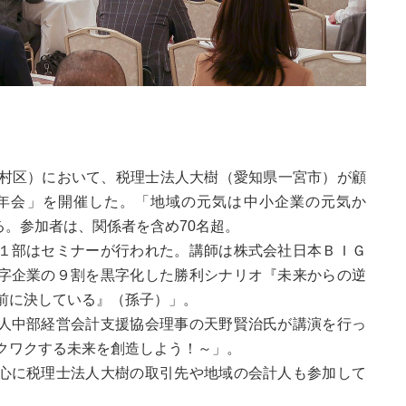
村区）において、税理士法人大樹（愛知県一宮市）が顧
年会」を開催した。「地域の元気は中小企業の元気か
。参加者は、関係者を含め70名超。
１部はセミナーが行われた。講師は株式会社日本ＢＩＧ
字企業の９割を黒字化した勝利シナリオ『未来からの逆
前に決している』（孫子）」。
人中部経営会計支援協会理事の天野賢治氏が講演を行っ
クワクする未来を創造しよう！～」。
心に税理士法人大樹の取引先や地域の会計人も参加して