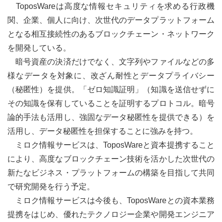
ToposWareは高度な情報セキュリティを求める行政機
関、企業、個人に向け、次世代のデータプラットフォーム
となる相互接続性のあるブロックチェーン・ネットワーク
を開発している。
暗号資産の決済だけでなく、文字列やファイルなどの多
様なデータを対象に、改ざん耐性とデータプライバシー
（秘匿性）を提供。「ゼロ知識証明」（知識を送信せずに
その知識を保有していることを証明するプロトコル。暗号
論的手法も活用し、強固なデータ秘匿性を提供できる）を
活用し、データ秘匿性を担保することに強みを持つ。
ミロク情報サービスは、Topos­Wareと資本提携すること
により、高度なブロックチェーン技術を活かした次世代の
新たなビジネス・プラットフォームの構築を目指して共同
で研究開発を行う予定。
ミロク情報サービスは今後も、ToposWareとの資本業務
提携をはじめ、優れたテクノロジー企業や開発エンジニア