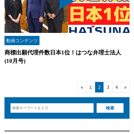
動画コンテンツ
商標出願代理件数日本1位！はつな弁理士法人
(10月号)
«
1
2
3
4
»