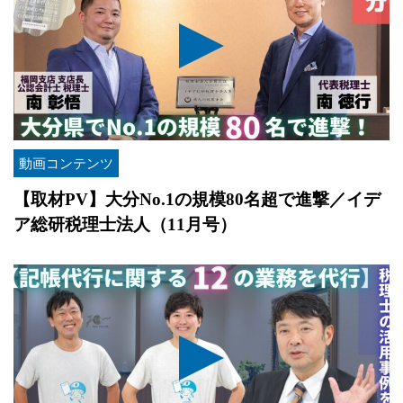
動画コンテンツ
【取材PV】大分No.1の規模80名超で進撃／イデ
ア総研税理士法人（11月号）